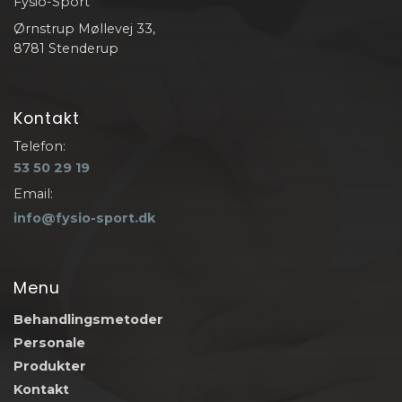
Fysio-Sport
Ørnstrup Møllevej 33,
8781 Stenderup
Kontakt
Telefon:
53 50 29 19
Email:
info@fysio-sport.dk
Menu
Behandlingsmetoder
Personale
Produkter
Kontakt